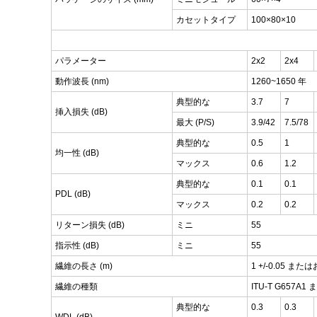
カセットタイプ
100×80×10
パラメーター
2x2
2x4
動作波長 (nm)
1260~1650 年
典型的な
3.7
7
挿入損失 (dB)
最大 (P/S)
3.9/42
7.5/78
典型的な
0.5
1
均一性 (dB)
マックス
0.6
1.2
典型的な
0.1
0.1
PDL (dB)
マックス
0.2
0.2
リターン損失 (dB)
ミニ
55
指示性 (dB)
ミニ
55
繊維の長さ (m)
1 +/-0.05 
繊維の種類
ITU-T G657
典型的な
0.3
0.3