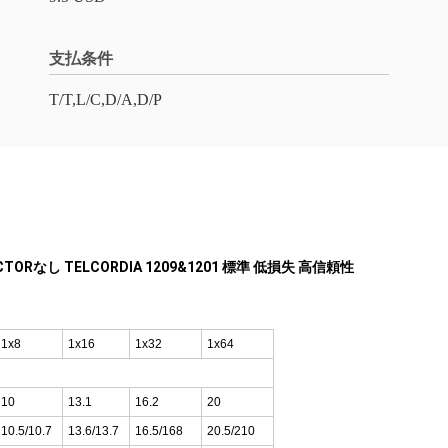
支払条件
T/T,L/C,D/A,D/P
TORなし TELCORDIA 1209&1201 標準 低損失 高信頼性
1x8
1x16
1x32
1x64
10
13.1
16.2
20
10.5/10.7
13.6/13.7
16.5/168
20.5/210