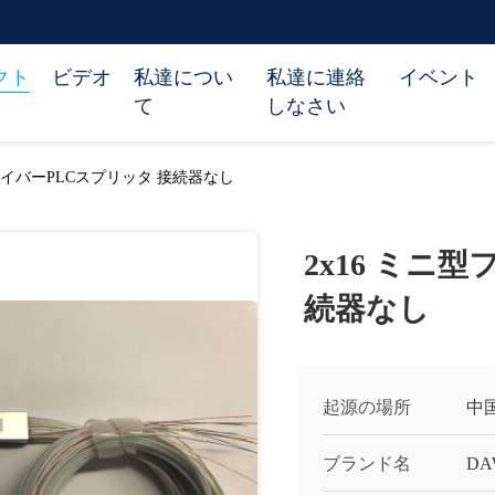
クト
ビデオ
私達につい
私達に連絡
イベント
て
しなさい
ファイバーPLCスプリッタ 接続器なし
2x16 ミニ
続器なし
起源の場所
中
ブランド名
DA