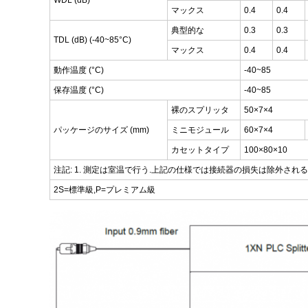
WDL (dB)
マックス
0.4
0.4
典型的な
0.3
0.3
TDL (dB) (-40~85°C)
マックス
0.4
0.4
動作温度 (°C)
-40~85
保存温度 (°C)
-40~85
裸のスプリッタ
50×7×4
パッケージのサイズ (mm)
ミニモジュール
60×7×4
カセットタイプ
100×80×10
注記: 1. 測定は室温で行う.上記の仕様では接続器の損失は除外される
2S=標準級,P=プレミアム級