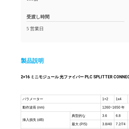
受渡し時間
5 営業日
製品説明
2×16 ミニモジュール 光ファイバー PLC SPLITTER CONNEC
パラメーター
1×2
1x4
動作波長 (nm)
1260~1650 年
典型的な
3.6
6.8
挿入損失 (dB)
最大 (P/S)
3.8/40
7.2/74