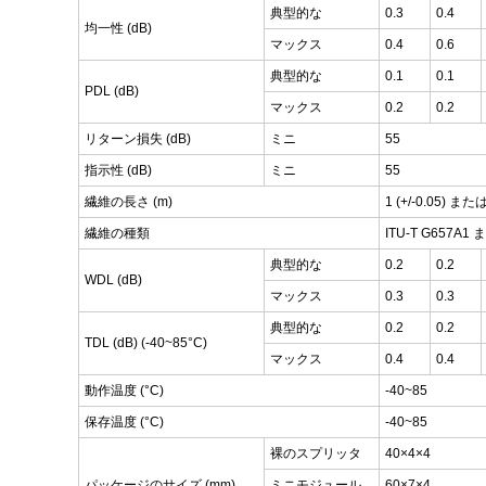
典型的な
0.3
0.4
均一性 (dB)
マックス
0.4
0.6
典型的な
0.1
0.1
PDL (dB)
マックス
0.2
0.2
リターン損失 (dB)
ミニ
55
指示性 (dB)
ミニ
55
繊維の長さ (m)
1 (+/-0.05)
繊維の種類
ITU-T G657
典型的な
0.2
0.2
WDL (dB)
マックス
0.3
0.3
典型的な
0.2
0.2
TDL (dB) (-40~85°C)
マックス
0.4
0.4
動作温度 (°C)
-40~85
保存温度 (°C)
-40~85
裸のスプリッタ
40×4×4
パッケージのサイズ (mm)
ミニモジュール
60×7×4