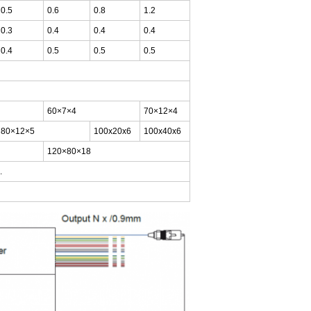
0.5
0.6
0.8
1.2
0.3
0.4
0.4
0.4
0.4
0.5
0.5
0.5
60×7×4
70×12×4
80×12×5
100x20x6
100x40x6
120×80×18
.