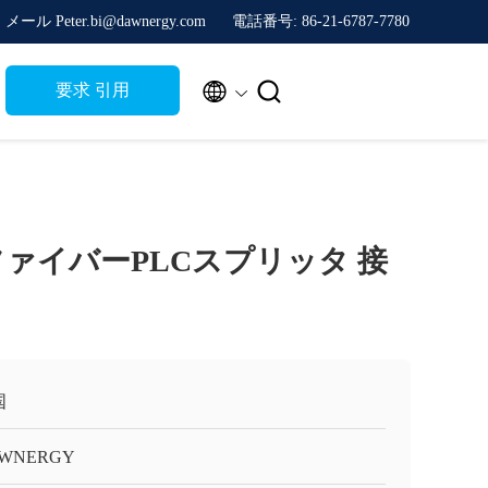
メール Peter.bi@dawnergy.com
電話番号: 86-21-6787-7780


要求 引用
型ファイバーPLCスプリッタ 接
国
WNERGY