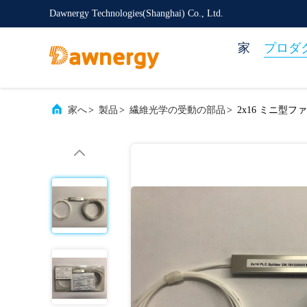
Dawnergy Technologies(Shanghai) Co., Ltd.
家
プロダ
家へ
>
製品
>
繊維光学の受動の部品
>
2x16 ミニ型