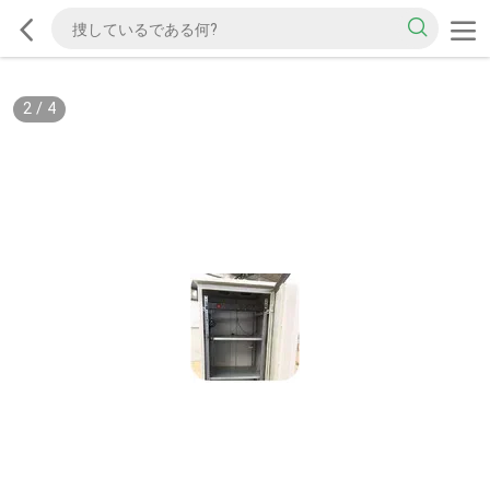
2
/
4