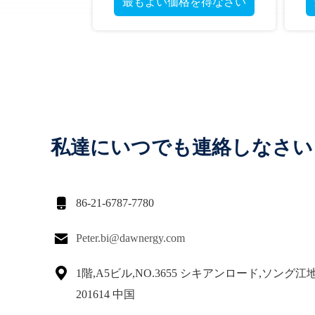
最もよい価格を得なさい
私達にいつでも連絡しなさい

86-21-6787-7780

Peter.bi@dawnergy.com

1階,A5ビル,NO.3655 シキアンロード,ソング江
201614 中国