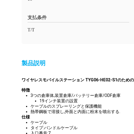
支払条件
T/T
製品説明
ワイヤレスモバイルステーション TYG06-HE02-S1のた
特徴
3つの倉庫体,装置倉庫/バッテリー倉庫/ODF倉庫
19インチ装置の設置
ケーブルのスプレーリングと保護機能
熱帯鋼板で溶接し,外面と内面に粉末を噴出する.
仕様
ケーブル
タイプ:バンドルケーブル
入口番号:7