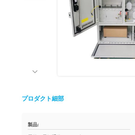
プロダクト細部
製品: