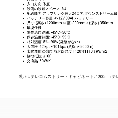
入口方向:体底
設備の設置スペース: 6U
配送能力:アップリンク最大24コア,ダウンストリーム最
バッテリー容量: 4×12V 38AHバッテリー
尺寸: (高さ) 1200mm × (幅) 800mm × (深さ) 350mm
環境仕様
動作温度範囲: -45°C+50°C
保存温度範囲: -45°C+55°C
相対湿度: 5%~90% (凝縮がない)
大気圧: 62 kpa~101 kpa (約0m~5000m)
太陽放射線強度:放射線強度 1120×(1±10%)W/m2
接地抵抗: ≤10Ω
交換熱: 50W/K
札:
6Uテレコムストリートキャビネット
,
1200mm