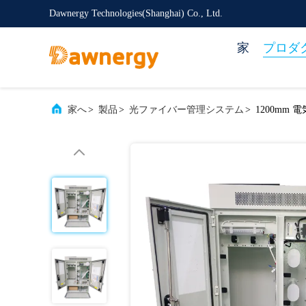
Dawnergy Technologies(Shanghai) Co., Ltd.
家
プロダ
家へ
>
製品
>
光ファイバー管理システム
>
1200mm