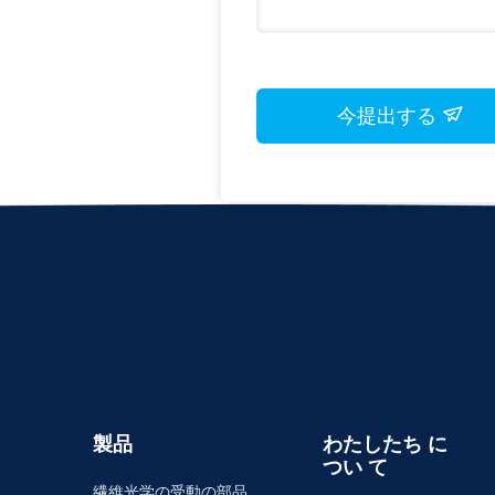
今提出する
製品
わたしたち に
つい て
繊維光学の受動の部品