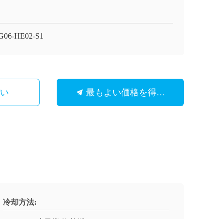
G06-HE02-S1
さい
最もよい価格を得なさい
冷却方法: