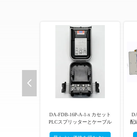
DA-FDB-16P-A-1-x カセット
D
PLCスプリッターとケーブル
配
外部ODB対応の光ファイバー
延
配電ボックス