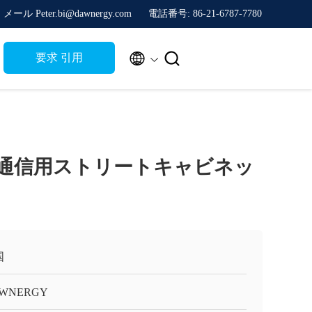
メール Peter.bi@dawnergy.com
電話番号: 86-21-6787-7780


要求 引用
電気通信用ストリートキャビネッ
国
WNERGY