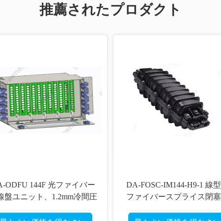
推薦されたプロダクト
A-ODFU 144F 光ファイバー
DA-FOSC-IM144-H9-1 線
線盤ユニット、1.2mm冷間圧
ファイバースプライス閉塞
鋼製ボックス素材、柔軟な
置
構成用