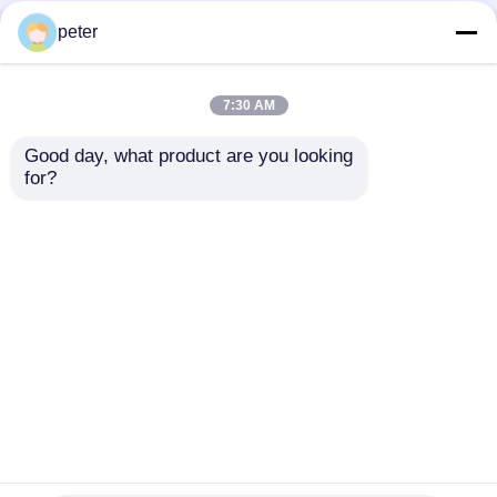
peter
ホーム
企業情報
お問い合わせ
Desktop Site
地図
プライバシーポリシー
7:30 AM
Good day, what product are you looking 
品質
繊維光学の受動の部品
中国工場.Copyright ©
for?
2026 Dawnergy Technologies(Shanghai) Co., Ltd..
All Rights Reserved.
家
プロダクト
ビデオ