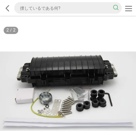
2
/
2