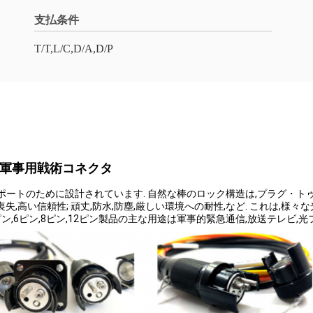
支払条件
T/T,L/C,D/A,D/P
,軍事用戦術コネクタ
ポートのために設計されています. 自然な棒のロック構造は,プラグ・ト
失,高い信頼性; 頑丈,防水,防塵,厳しい環境への耐性,など. これは,
ピン,6ピン,8ピン,12ピン製品の主な用途は軍事的緊急通信,放送テレビ,