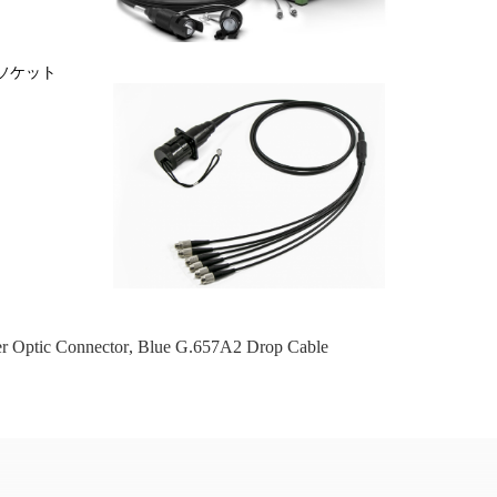
タソケット
er Optic Connector
,
Blue G.657A2 Drop Cable