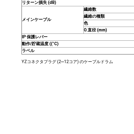
リターン損失 (dB)
繊維数
繊維の種類
メインケーブル
色
O.直径 (mm)
IP 保護レバー
動作/貯蔵温度 ((°C)
ラベル
YZコネクタプラグ (2~12コア) のケーブルドラム