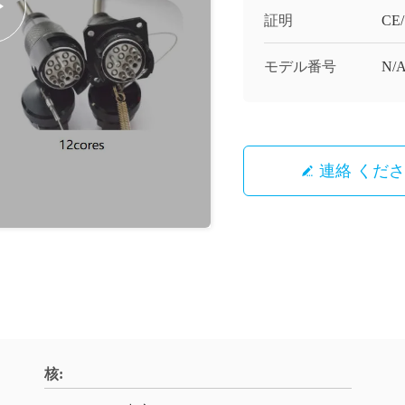
証明
CE
モデル番号
N/
連絡 くだ
核: