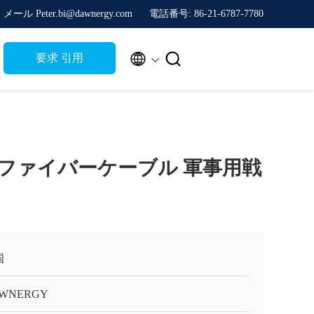
メール Peter.bi@dawnergy.com
電話番号: 86-21-6787-7780


要求 引用
ファイバーケーブル 軍事用戦
国
WNERGY