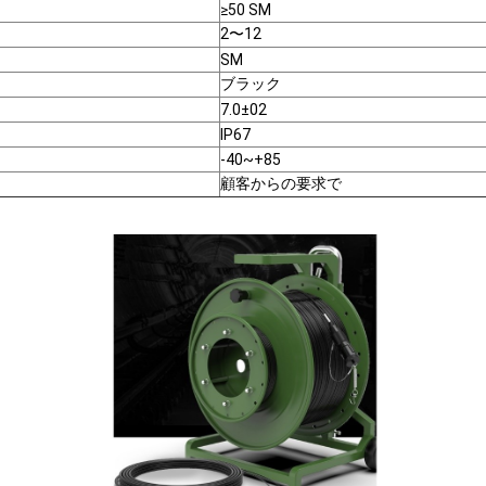
≥50 SM
2〜12
SM
ブラック
7.0±02
IP67
-40~+85
顧客からの要求で