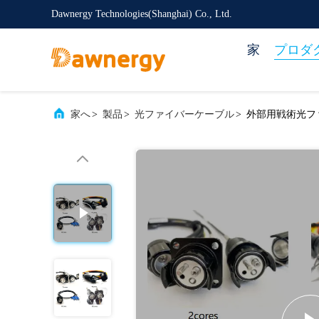
Dawnergy Technologies(Shanghai) Co., Ltd.
家
プロダ
家へ
>
製品
>
光ファイバーケーブル
>
外部用戦術光フ